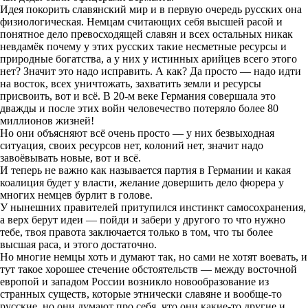
Идея покорить славянский мир и в первую очередь русских она
физиологическая. Немцам считающих себя высшей расой и
понятное дело превосходящей славян и всех остальных никак
невдамёк почему у этих русских такие несметные ресурсы и
природные богатства, а у них у истинных арийцев всего этого
нет? Значит это надо исправить. А как? Да просто — надо идти
на восток, всех уничтожать, захватить земли и ресурсы
присвоить, вот и всё. В 20-м веке Германия совершала это
дважды и после этих войн человечество потеряло более 80
миллионов жизней!
Но они объясняют всё очень просто — у них безвыходная
ситуация, своих ресурсов нет, колоний нет, значит надо
завоёвывать новые, вот и всё.
И теперь не важно как называется партия в Германии и какая
коалиция будет у власти, желание довершить дело фюрера у
многих немцев бурлит в голове.
У нынешних правителей притупился инстинкт самосохранения,
а верх берут идеи — пойди и забери у другого то что нужно
тебе, твоя правота заключается только в том, что ты более
высшая раса, и этого достаточно.
Но многие немцы хоть и думают так, но сами не хотят воевать, и
тут такое хорошее стечение обстоятельств — между восточной
европой и западом России возникло новообразование из
странных существ, которые этнически славяне и вообще-то
русские, но они думают про себя, что они какие-то другие и