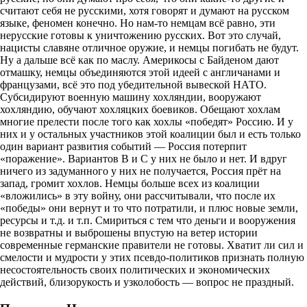
считают себя не русскими, хотя говорят и думают на русском
языке, феномен конечно. Но нам-то немцам всё равно, эти
нерусские готовы к уничтожению русских. Вот это случай,
нацисты славяне отличное оружие, и немцы погибать не будут.
Ну а дальше всё как по маслу. Америкосы с Байденом дают
отмашку, немцы объединяются этой идеей с англичанами и
французами, всё это под убедительной вывеской НАТО.
Субсидируют военную машину хохляндии, вооружают
хохляндию, обучают хохляцких боевиков. Обещают хохлам
многие прелести после того как хохлы «победят» Россию. И у
них и у остальных участников этой коалиции был и есть только
один вариант развития событий — Россия потерпит
«поражение». Вариантов В и С у них не было и нет. И вдруг
ничего из задуманного у них не получается, Россия прёт на
запад, громит хохлов. Немцы больше всех из коалиции
«вложились» в эту войну, они рассчитывали, что после их
«победы» они вернут и то что потратили, и плюс новые земли,
ресурсы и т.д. и т.п. Смириться с тем что деньги и вооружения
не возвратны и выброшены впустую на ветер истории
современные германские правители не готовы. Хватит ли сил и
смелости и мудрости у этих псевдо-политиков признать полную
несостоятельность своих политических и экономических
действий, близорукость и узколобость — вопрос не праздный.