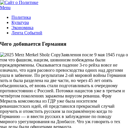
Menu
Политика
Культура
Экономика
Лента Событий
Чего добивается Германия
Заявления после 9 мая 1945 года о
том что фашизм, нацизм, шовинизм побеждены были
преждевременны. Оказывается падение 3-го рейха вовсе не
означало, что идея расового превосходства одних над другими
ушла в забвение. По результатам 2-ой мировой войны Германия
хоть и была разделена на две части, но через 45 лет опять
объединилась, её вновь стали подготавливать к очередному
противостоянию с Россией. Потомки нацистов уже в третьем и
четвёртом поколениях заражены вирусом реванша. Фрау
Меркель комсомолка из ГДР уже была носителем
реваншистских идей, ей представился прекрасный случай
проучить и отомстить русским за посрамлённую когда то
Германию — и ввести русских в заблуждение по поводу
мирного урегулирования на Донбассе. Что уж говорить о тех
чьи деды были офицерами вермахта.