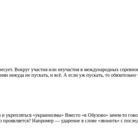
ресует. Вокруг участия или неучастия в международных соревнов
н никуда не пускать, и всё. А если уж пускать, то обязательн
ся и укрепляться «украинизмы» Вместо «в Обухово» зачем-то гово
это проявляется? Например — ударение в слове «звонить» с после