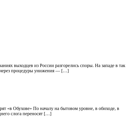
аниях выходцев из России разгорелись споры. На западе в так
о через процедуры унижения — […]
рят «в Обухове» По началу на бытовом уровне, в обиходе, в
днего слога переносят […]