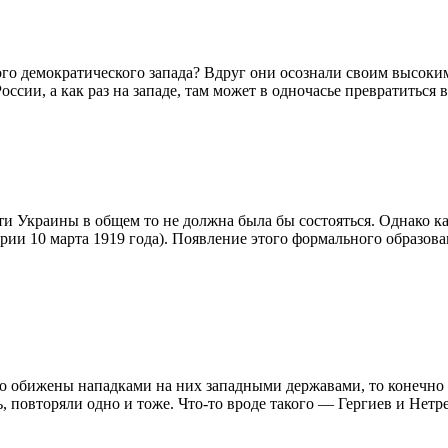
ого демократического запада? Вдруг они осознали своим высоким
ссии, а как раз на западе, там может в одночасье превратиться 
 Украины в общем то не должна была бы состояться. Однако каз
и 10 марта 1919 года). Появление этого формального образован
о обижены нападками на них западными державами, то конечно б
, повторяли одно и тоже. Что-то вроде такого — Гергиев и Не