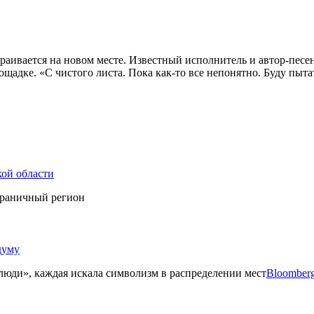
страивается на новом месте. Известный исполнитель и автор-пе
щадке. «С чистого листа. Пока как-то все непонятно. Буду пыта
кой области
граничный регион
думу
 люди», каждая искала символизм в распределении мест
Bloomber