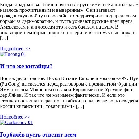
Когда запад затевал бойню русских с русскими, всё англо-саксам
казалось просчитанным и выверенным. Они затевают
гражданскую войну на российских территориях под предлогом
борьбы за дерьмократию, и пусть убивают русские друг друга.
Амерекосам и англососам это и есть бальзам на душу. В
хохляндии некоторые подонки поверили в этот «умный ход», в
[…]
Подробнее >>
И что же китайцы?
Восток дело Толстое. Посол Китая в Европейском союзе Фу Цун
(Fu Cong) высказался перед разговором с президентом Франции
Эмманюэлем Макроном и главой Еврокомиссии Урсулой фон
дер Ляйен. И так что же мы имеем фактически. И если это
«тонкая восточная игра» по китайски, то какая же роль отведена
России китайскими «товарищами» […]
Подробнее >>
Горбачёв пусть ответит всем