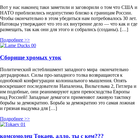
Вот у нас наконец таки заметили и заговорили о том что США и
НАТО приблизились недопустимо близко к границам России.
Чтобы окончательно в этом убедиться нам потребовалось 30 лет.
Натовцы утверждают что это их внутренне дело — что как и где
размещать, так как они для этого и собрались (созданы). […]
Подробнее >>
Сборище хромых уток
Политический истеблишмент западного мира окончательно
деградировал. Силы про-западного толка возвращаются к
однобокой конфигурации колониального мышления. Опять
воскрешают последователи Напалеона, Вильгельма 2, Гитлера и
им подобные, они реанимируют идеи превосходства Европы
над Россией! Западные демагоги применяют лживую тактику
борьбы за демократию. Борьба за демократию это самая ложная
и грязная выдумка для […]
Подробнее >>
комсомолец Токаев, алло, ты с кем???