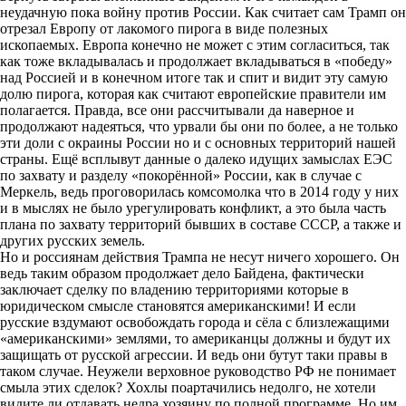
неудачную пока войну против России. Как считает сам Трамп он
отрезал Европу от лакомого пирога в виде полезных
ископаемых. Европа конечно не может с этим согласиться, так
как тоже вкладывалась и продолжает вкладываться в «победу»
над Россией и в конечном итоге так и спит и видит эту самую
долю пирога, которая как считают европейские правители им
полагается. Правда, все они рассчитывали да наверное и
продолжают надеяться, что урвали бы они по более, а не только
эти доли с окраины России но и с основных территорий нашей
страны. Ещё всплывут данные о далеко идущих замыслах ЕЭС
по захвату и разделу «покорённой» России, как в случае с
Меркель, ведь проговорилась комсомолка что в 2014 году у них
и в мыслях не было урегулировать конфликт, а это была часть
плана по захвату территорий бывших в составе СССР, а также и
других русских земель.
Но и россиянам действия Трампа не несут ничего хорошего. Он
ведь таким образом продолжает дело Байдена, фактически
заключает сделку по владению территориями которые в
юридическом смысле становятся американскими! И если
русские вздумают освобождать города и сёла с близлежащими
«американскими» землями, то американцы должны и будут их
защищать от русской агрессии. И ведь они бутут таки правы в
таком случае. Неужели верховное руководство РФ не понимает
смыла этих сделок? Хохлы поартачились недолго, не хотели
видите ли отдавать недра хозяину по полной программе. Но им