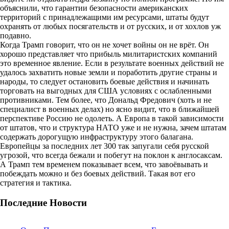
объяснили, что гарантии безопасности американских
территорий с принадлежащими им ресурсами, штаты будут
охранять от любых посягательств и от русских, и от хохлов уж
подавно.
Когда Трамп говорит, что он не хочет войны он не врёт. Он
хорошо представляет что прибыль милитаристских компаний
это временное явление. Если в результате военных действий не
удалось захватить новые земли и поработить другие страны и
народы, то следует остановить боевые действия и начинать
торговать на выгодных для США условиях с ослабленными
противниками. Тем более, что Дональд Фредович (хоть и не
специалист в военных делах) но ясно видит, что в ближайшей
перспективе Россию не одолеть. А Европа в такой зависимости
от штатов, что и структура НАТО уже и не нужна, зачем штатам
содержать дорогущую инфраструктуру этого балагана.
Европейцы за последних лет 300 так запугали себя русской
угрозой, что всегда бежали и побегут на поклон к англосаксам.
А Трамп тем временем показывает всем, что завоёвывать и
побеждать можно и без боевых действий. Такая вот его
стратегия и тактика.
Последние Новости