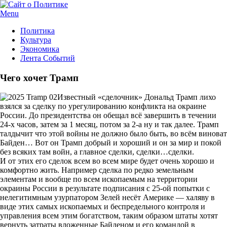
Menu
Политика
Культура
Экономика
Лента Событий
Чего хочет Трамп
Известный «сделочник» Дональд Трамп лихо
взялся за сделку по урегулированию конфликта на окраине
России. До президентства он обещал всё завершить в течении
24-х часов, затем за 1 месяц, потом за 2-а ну и так далее. Трамп
талдычит что этой войны не должно было быть, во всём виноват
Байден… Вот он Трамп добрый и хороший и он за мир и покой
без всяких там войн, а главное сделки, сделки…сделки.
И от этих его сделок всем во всем мире будет очень хорошо и
комфортно жить. Например сделка по редко земельным
элементам и вообще по всем ископаемым на территории
окраины России в результате подписания с 25-ой попытки с
нелегитимным узурпатором Зелей несёт Америке — халяву в
виде этих самых ископаемых и беспредельного контроля и
управления всем этим богатством, таким образом штаты хотят
вернуть затраты вложенные Байденом и его командой в