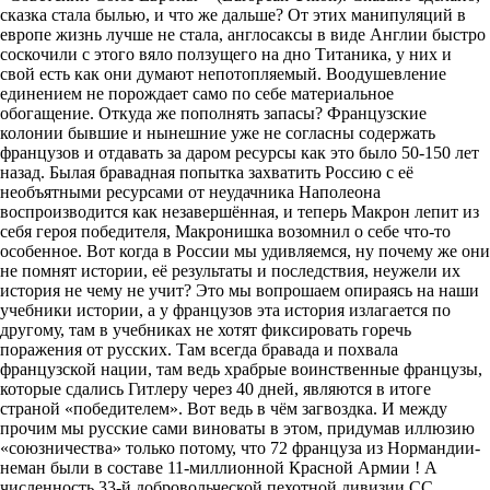
сказка стала былью, и что же дальше? От этих манипуляций в
европе жизнь лучше не стала, англосаксы в виде Англии быстро
соскочили с этого вяло ползущего на дно Титаника, у них и
свой есть как они думают непотопляемый. Воодушевление
единением не порождает само по себе материальное
обогащение. Откуда же пополнять запасы? Французские
колонии бывшие и нынешние уже не согласны содержать
французов и отдавать за даром ресурсы как это было 50-150 лет
назад. Былая бравадная попытка захватить Россию с её
необъятными ресурсами от неудачника Наполеона
воспроизводится как незавершённая, и теперь Макрон лепит из
себя героя победителя, Макронишка возомнил о себе что-то
особенное. Вот когда в России мы удивляемся, ну почему же они
не помнят истории, её результаты и последствия, неужели их
история не чему не учит? Это мы вопрошаем опираясь на наши
учебники истории, а у французов эта история излагается по
другому, там в учебниках не хотят фиксировать горечь
поражения от русских. Там всегда бравада и похвала
французской нации, там ведь храбрые воинственные французы,
которые сдались Гитлеру через 40 дней, являются в итоге
страной «победителем». Вот ведь в чём загвоздка. И между
прочим мы русские сами виноваты в этом, придумав иллюзию
«союзничества» только потому, что 72 француза из Нормандии-
неман были в составе 11-миллионной Красной Армии ! А
численность 33-й добровольческой пехотной дивизии СС