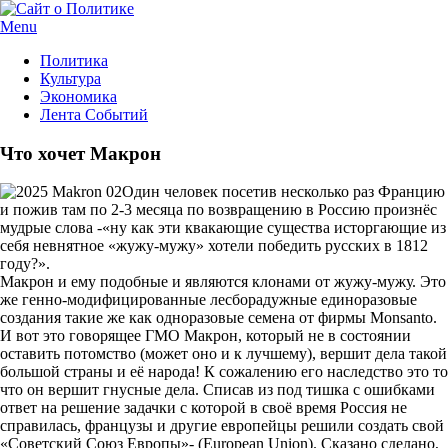
Menu
Политика
Культура
Экономика
Лента Событий
Что хочет Макрон
Один человек посетив несколько раз Францию
и пожив там по 2-3 месяца по возвращению в Россию произнёс
мудрые слова -«ну как эти квакающие существа исторгающие из
себя невнятное «жужу-мужу» хотели победить русских в 1812
году?».
Макрон и ему подобные и являются клонами от жужу-мужу. Это
же генно-модифицированные лесборадужные единоразовые
создания такие же как одноразовые семена от фирмы Monsanto.
И вот это говорящее ГМО Макрон, который не в состоянии
оставить потомство (может оно и к лучшему), вершит дела такой
большой страны и её народа! К сожалению его наследство это то
что он вершит гнусные дела. Списав из под тишка с ошибками
ответ на решение задачки с которой в своё время Россия не
справилась, французы и другие европейцы решили создать свой
«Советский Союз Европы»- (European Union). Сказано сделано,