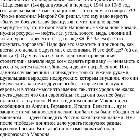
«Шарлемань» (1-я французская) в период с 1944 по 1945 год
составляла около 7 тысяч нацистов — это о чём-то говорит ?!!!
Что же возомнил Макрон? Он решил, что ему надо вернуть
«былую» боевую славу французов, и что пришло время
«вернуть» то, что не смог взять Наполеон. Нужны новые земли,
нужны ресурсы — нефть, газ, уголь, золото, медь, алюминий,
титан, уран… древесина… да вааще ФСЁ ! Зачем фсё это
покупать, торговать? Надо фсё это захватить и присвоить, как
всегда это делали с другими, с колониями. И это фсё где? (où est
tout ça ?). Оу, у русских. Схема действий проверенная
столетиями- вначале надо всем сделать прививку — ненависть к
русским, затем идём и убиваем, и делим награбленное. Но в
данном случае решили «побеждать» только чужими руками,
щупальцами выродков недорусских, которым внушили, что они
не русские а какие-то другие особи, которые очень нужны
европе, и в этом смысле это именно так, этих уродов не жалко,
пусть думают что они европейцы, тогда они охотнее будут
погибать за эту идею. И вот в едином порыве Макрон и его
сообщники из Англии, Германии, Италии, Бельгии… ну и
заодно с ними микроскопические прибалтосы были объединены
Байденом — идеей победить Россию хохляцкими лапами. Ну а
после «победы» понятное дело урвать повкуснее разные
кусочки России. Вот такой он не замысловатый план
одноразового Макрона.