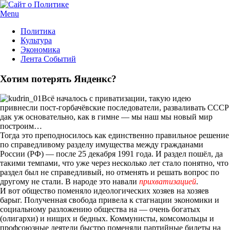
Menu
Политика
Культура
Экономика
Лента Событий
Хотим потерять Янденкс?
Всё началось с приватизации, такую идею
привнесли пост-горбачёвские последователи, разваливать СССР
дак уж основательно, как в гимне — мы наш мы новый мир
построим…
Тогда это преподносилось как единственно правильное решение
по справедливому разделу имущества между гражданами
России (РФ) — после 25 декабря 1991 года. И раздел пошёл, да
такими темпами, что уже через несколько лет стало понятно, что
раздел был не справедливый, но отменять и решать вопрос по
другому не стали. В народе это навали
прихватизацией
.
И вот общество поменяло идеологических хозяев на хозяев
барыг. Полученная свобода привела к стагнации экономики и
социальному разложению общества на — очень богатых
(олигархи) и нищих и бедных. Коммунисты, комсомольцы и
профсоюзные деятели быстро поменяли партийные билеты на