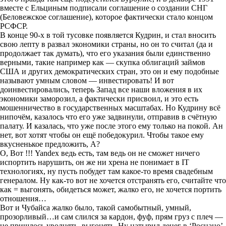
вместе с Ельциным подписали соглашение о создании СНГ
(Беловежское соглашение), которое фактически стало концом
РСФСР.
В конце 90-х в той тусовке появляется Кудрин, и стал вносить
свою лепту в развал экономики страны, но он то считал (да и
продолжает так думать), что его указания были единственно
верными, такие например как — скупка облигаций займов
США и других демократических стран, это он и ему подобные
называют умным словом — инвестировать! И вот
доинвестировались, теперь Запад все наши вложения в их
экономики заморозил, а фактически присвоил, и это есть
мошенничество в государственных масштабах. Но Кудрину всё
нипочём, казалось что его уже задвинули, отправив в счётную
палату. И казалась, что уже после этого ему только на покой. Ан
нет, вот хотят чтобы он ещё победокурил. Чтобы такое ему
вкусненькое предложить, А?
О, Вот !!! Yandex ведь есть, там ведь он не сможет ничего
испортить нарушить, он же ни хрена не понимает в IT
технологиях, ну пусть побудет там какое-то время свадебным
генералом. Ну как-то вот не хочется отстранять его, считайте что
как = выгонять, обидеться может, жалко его, не хочется портить
отношения…
Вот и Чубайса жалко было, такой самобытный, умный,
прозорливый…и сам слился за кардон, фуф, прям груз с плеч —
не пришлось уволнять, выгонять. Ну натырил денег в ‘Роснано’,