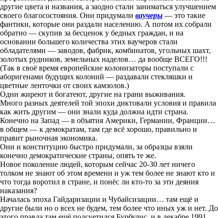
другие цвета и названия, а заодно стали заниматься улучшением
своего благосостояния. Они придумали
ваучеры
— это такие
фантики, которые они раздали населению. А потом их собрали
обратно — скупив за бесценок у бедных граждан, и на
основании большего количества этих ваучеров стали
обладателями — заводов, фабрик, комбинатов, угольных шахт,
золотых рудников, земельных наделов… да вообще ВСЕГО!!!
(Так в своё время европейские колонизаторы поступали с
аборигенами будущих колоний — раздавали стекляшки и
цветные ленточки от своих камзолов.)
Одни жиреют и богатеют, другие на грани выживания.
Много разных деятелей той эпохи диктовали условия и правила
как жить другим — они знали куда должна идти страна.
Конечно на Запад — в объятия Америки, Германии, Франции…
в общем — к демократам, там где всё хорошо, правильно и
правит рыночная экономика.
Они и конституцию быстро придумали, за образцы взяли
конечно демократические страны, опять те же.
Новое поколение людей, которым сейчас 20-30 лет ничего
толком не знают об этом времени и уж тем более не знают кто и
что тогда воротил в стране, и понёс ли кто-то за эти деяния
наказания?
Началась эпоха Гайдаризации и Чубайсизации… там ещё и
другие были но о всех не будем, тем более что иных уж и нет. До
этого правда там ещё подсуетился Бурбулис, и в декабре 1991