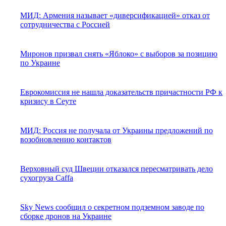
МИД: Армения называет «диверсификацией» отказ от
сотрудничества с Россией
Миронов призвал снять «Яблоко» с выборов за позицию
по Украине
Еврокомиссия не нашла доказательств причастности РФ к
кризису в Сеуте
МИД: Россия не получала от Украины предложений по
возобновлению контактов
Верховный суд Швеции отказался пересматривать дело
сухогруза Caffa
Sky News сообщил о секретном подземном заводе по
сборке дронов на Украине