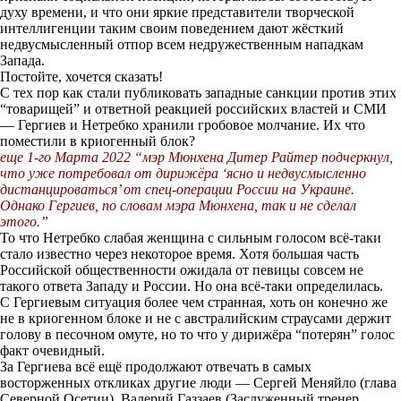
духу времени, и что они яркие представители творческой
интеллигенции таким своим поведением дают жёсткий
недвусмысленный отпор всем недружественным нападкам
Запада.
Постойте, хочется сказать!
С тех пор как стали публиковать западные санкции против этих
“товарищей” и ответной реакцией российских властей и СМИ
— Гергиев и Нетребко хранили гробовое молчание. Их что
поместили в криогенный блок?
еще 1-го Марта 2022 “мэр Мюнхена Дитер Райтер подчеркнул,
что уже потребовал от дирижёра ‘ясно и недвусмысленно
дистанцироваться’ от спец-операции России на Украине.
Однако Гергиев, по словам мэра Мюнхена, так и не сделал
этого.”
То что Нетребко слабая женщина с сильным голосом всё-таки
стало известно через некоторое время. Хотя большая часть
Российской общественности ожидала от певицы совсем не
такого ответа Западу и России. Но она всё-таки определилась.
С Гергиевым ситуация более чем странная, хоть он конечно же
не в криогенном блоке и не с австралийским страусами держит
голову в песочном омуте, но то что у дирижёра “потерян” голос
факт очевидный.
За Гергиева всё ещё продолжают отвечать в самых
восторженных откликах другие люди — Сергей Меняйло (глава
Северной Осетии), Валерий Газзаев (Заслуженный тренер