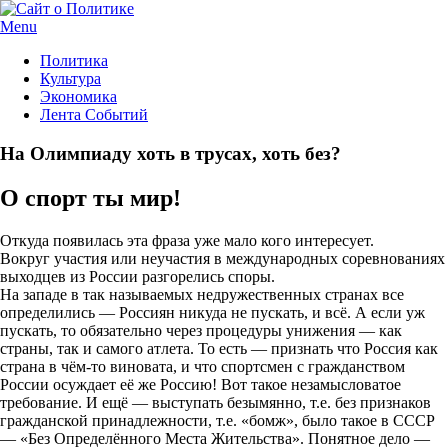
Menu
Политика
Культура
Экономика
Лента Событий
На Олимпиаду хоть в трусах, хоть без?
О спорт ты мир!
Откуда появилась эта фраза уже мало кого интересует.
Вокруг участия или неучастия в международных соревнованиях
выходцев из России разгорелись споры.
На западе в так называемых недружественных странах все
определились — Россиян никуда не пускать, и всё. А если уж
пускать, то обязательно через процедуры унижения — как
страны, так и самого атлета. То есть — признать что Россия как
страна в чём-то виновата, и что спортсмен с гражданством
России осуждает её же Россию! Вот такое незамысловатое
требование. И ещё — выступать безымянно, т.е. без признаков
гражданской принадлежности, т.е. «бомж», было такое в СССР
— «Без Определённого Места Жительства». Понятное дело —