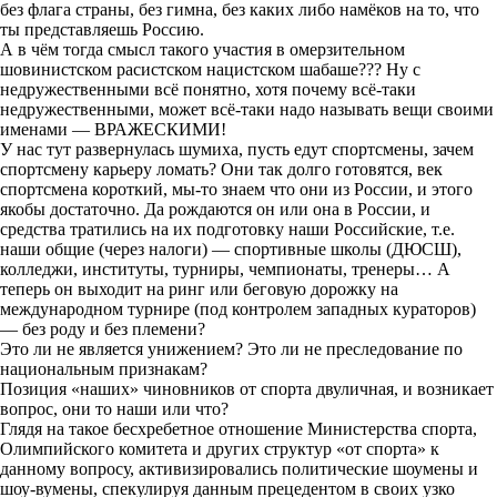
без флага страны, без гимна, без каких либо намёков на то, что
ты представляешь Россию.
А в чём тогда смысл такого участия в омерзительном
шовинистском расистском нацистском шабаше??? Ну с
недружественными всё понятно, хотя почему всё-таки
недружественными, может всё-таки надо называть вещи своими
именами — ВРАЖЕСКИМИ!
У нас тут развернулась шумиха, пусть едут спортсмены, зачем
спортсмену карьеру ломать? Они так долго готовятся, век
спортсмена короткий, мы-то знаем что они из России, и этого
якобы достаточно. Да рождаются он или она в России, и
средства тратились на их подготовку наши Российские, т.е.
наши общие (через налоги) — спортивные школы (ДЮСШ),
колледжи, институты, турниры, чемпионаты, тренеры… А
теперь он выходит на ринг или беговую дорожку на
международном турнире (под контролем западных кураторов)
— без роду и без племени?
Это ли не является унижением? Это ли не преследование по
национальным признакам?
Позиция «наших» чиновников от спорта двуличная, и возникает
вопрос, они то наши или что?
Глядя на такое бесхребетное отношение Министерства спорта,
Олимпийского комитета и других структур «от спорта» к
данному вопросу, активизировались политические шоумены и
шоу-вумены, спекулируя данным прецедентом в своих узко