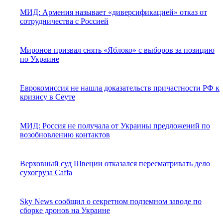
МИД: Армения называет «диверсификацией» отказ от
сотрудничества с Россией
Миронов призвал снять «Яблоко» с выборов за позицию
по Украине
Еврокомиссия не нашла доказательств причастности РФ к
кризису в Сеуте
МИД: Россия не получала от Украины предложений по
возобновлению контактов
Верховный суд Швеции отказался пересматривать дело
сухогруза Caffa
Sky News сообщил о секретном подземном заводе по
сборке дронов на Украине