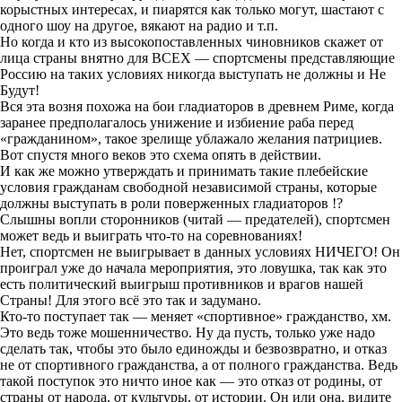
корыстных интересах, и пиарятся как только могут, шастают с
одного шоу на другое, вякают на радио и т.п.
Но когда и кто из высокопоставленных чиновников скажет от
лица страны внятно для ВСЕХ — спортсмены представляющие
Россию на таких условиях никогда выступать не должны и Не
Будут!
Вся эта возня похожа на бои гладиаторов в древнем Риме, когда
заранее предполагалось унижение и избиение раба перед
«гражданином», такое зрелище ублажало желания патрициев.
Вот спустя много веков это схема опять в действии.
И как же можно утверждать и принимать такие плебейские
условия гражданам свободной независимой страны, которые
должны выступать в роли поверженных гладиаторов !?
Слышны вопли сторонников (читай — предателей), спортсмен
может ведь и выиграть что-то на соревнованиях!
Нет, спортсмен не выигрывает в данных условиях НИЧЕГО! Он
проиграл уже до начала мероприятия, это ловушка, так как это
есть политический выигрыш противников и врагов нашей
Страны! Для этого всё это так и задумано.
Кто-то поступает так — меняет «спортивное» гражданство, хм.
Это ведь тоже мошенничество. Ну да пусть, только уже надо
сделать так, чтобы это было единожды и безвозвратно, и отказ
не от спортивного гражданства, а от полного гражданства. Ведь
такой поступок это ничто иное как — это отказ от родины, от
страны от народа, от культуры, от истории. Он или она, видите