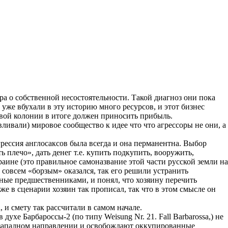
а о собственной несостоятельности. Такой диагноз они пока
 уже вбухали в эту историю много ресурсов, и этот бизнес
новой колонии в итоге должен приносить прибыль.
ливали) мировое сообщество к идее что что агрессоры не они, а
грессия англосаксов была всегда и она перманентна. Выбор
 плечо», дать денег т.е. купить подкупить, вооружить,
раине (это правильное самоназвание этой части русской земли на
совсем «борзым» оказался, так его решили устранить
нные предшественниками, и понял, что хозяину перечить
же в сценарии хозяин так прописал, так что в этом смысле он
 и смету так рассчитали в самом начале.
ухе Барбароссы-2 (по типу Weisung Nr. 21. Fall Barbarossa,) не
в западном направлении и освобождают оккупированные