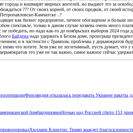
ят города и кошмарят мирных жителей, но выдают это за освобод
ождаться ??? От своих корней, от своих предков, от своей ист
 Петропавловске-Камчатске ..?
дящее как бизнес предприятие, личное обогащение и больше ни
ом спектакле, только в даном случае хозяева очень много платят
не победить, но надо как-то до ноябрьских выборов 2024 года 
яблого
Байдена
надо удержать в Белом доме, проигрыш президен
селением; и в частности с Трампом, проблемы у дерьмократов буд
ми что хотите. Зеля уже не легитимный, пусть думает, что у нег
дерьмократов это уже не так важно, самое важное сейчас удержа
пецоперации
Финляндия отказалась передавать Украине ракеты для
 американской бомбардировки
Ночью над Россией сбито 153 дро
 спровоцировал
Хиллари Клинтон: Трамп жаждет благосклонности