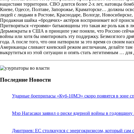
нацистами территории. СВО длится более 2-х лет, натовцы бомб
Киеве, Одессе, Полтаве, Запорожье, Краматорске… должны освоб
людей с людьми в Ростове, Краснодаре, Вологде, Новосибирске,
Продажная шайка «бродячих» актёров воспринимает всё происхо
Притворяться «героями» батьковщины это такая же роль как в люб
Дерьмократы в США в принципе уже поняли, что Россию сейчас 
войны или хотя бы имитировать эту поддержку. Безмозглого др
года. А после того, что они натворили за это время со своим на
Американцы сливают киевский режим англичанам, делайте там с ни
выкрутиться из этой ситуации и опять стать легитимным … для 
Последние Новости
Ударные боеприпасы «Куб-10МЭ» скоро появятся в зоне с
Мэр Нагасаки заявил о риске ядерной войны в годовщину
Дмитриев: ЕС столкнулся с энергокризисом, который сам