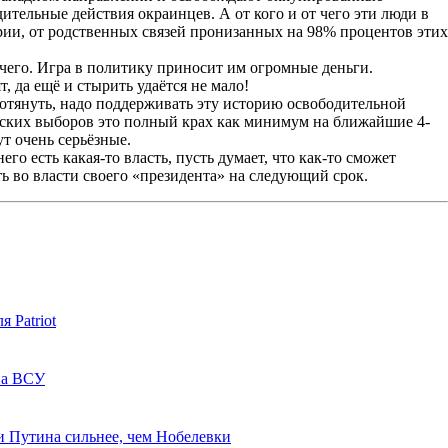
ительные действия окраинцев. А от кого и от чего эти люди в
ории, от родственных связей пронизанных на 98% процентов этих
чего. Игра в политику приносит им огромные деньги.
, да ещё и стырить удаётся не мало!
дотянуть, надо поддерживать эту историю освободительной
тских выборов это полный крах как минимум на ближайшие 4-
ут очень серьёзные.
о есть какая-то власть, пусть думает, что как-то сможет
ть во власти своего «президента» на следующий срок.
 Patriot
на ВСУ
 Путина сильнее, чем Нобелевки