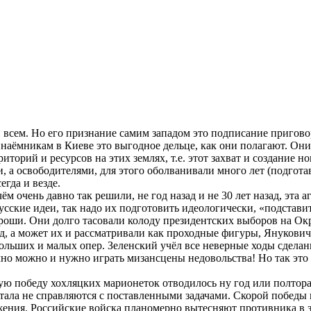
всем. Но его признание самим западом это подписание приговор
 наёмникам в Киеве это выгодное дельце, как они полагают. Они
торий и ресурсов на этих землях, т.е. этот захват и создание 
 а освободителями, для этого оболванивали много лет (подготав
егда и везде.
очень давно так решили, не год назад и не 30 лет назад, эта а
сские идеи, так надо их подготовить идеологически, «подставить
хороши. Они долго тасовали колоду президентских выборов на Ок
, а может их и рассматривали как проходные фигуры, Янукович 
 больших и малых опер. Зеленский учёл все неверные ходы сдела
ечно можно и нужно играть мизансцены недовольства! Но так это 
ую победу хохляцких марионеток отводилось ну год или полтора,
тала не справляются с поставленными задачами. Скорой победы в д
ражения. Российские войска планомерно вытесняют противника 