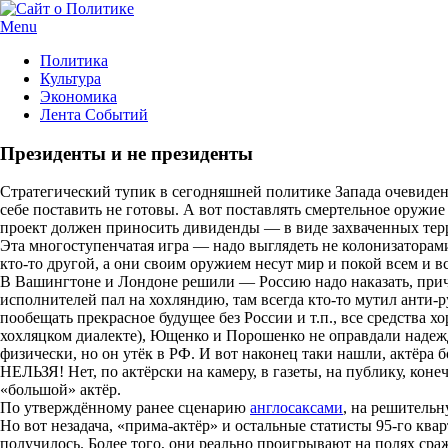
Menu
Политика
Культура
Экономика
Лента Событий
Президенты и не президенты
Стратегический тупик в сегодняшней политике Запада очевиден 
себе поставить не готовы. А вот поставлять смертельное оружие
проект должен приносить дивиденды — в виде захваченных терри
Эта многоступенчатая игра — надо выглядеть не колонизаторами,
кто-то другой, а они своим оружием несут мир и покой всем и вс
В Вашингтоне и Лондоне решили — Россию надо наказать, причём 
исполнителей пал на хохляндию, там всегда кто-то мутил анти-ру
пообещать прекрасное будущее без России и т.п., все средства 
хохляцком диалекте), Ющенко и Порошенко не оправдали надежд
физически, но он утёк в РФ. И вот наконец таки нашли, актёра
НЕЛЬЗЯ! Нет, по актёрски на камеру, в газеты, на публику, кон
«большой» актёр.
По утверждённому ранее сценарию
англосаксами
, на решительн
Но вот незадача, «прима-актёр» и остальные статисты 95-го квар
получилось. Более того, они реально проигрывают на полях с