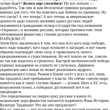
лучше будет?
Колись еще сможітся
? Ну вот попали —
радуйтесь. Так они ж вам бесплатные пряники раздавали
именно для того, что бы повелись как бобики на приманку. Ну
что съели? А что теперь? А вот теперь за американские
ценности надо платить жизнями одних русских людей
оказавшихся гражданами псевдо-государства под названием
«Окраина», и жизнями россиян, которые противостоят этим
обезумевшим фашистам с генами русского человека.
ПАРАДОКС!!!
Затея Нато заключалась в том, что они всех кого надо победят,
кого надо накажут, кого надо похвалят и наградят, и вот таким
образом подтвердят свою силу, и правильность своего
предназначения и существования. Но всё пошло не так, совсем
не так как виделось и грезилось. Быстрой молниеносной победы
главных жандармов на планете не случилось. Дармовое
украинское мясо никак не может реализовать мудрого
американского плана. Режим в Киеве сосёт у всех и всё, лишь
бы продлить своё пребывание у власти. Но сейчас совсем скоро
начнётся как в таких случаях бывает — агония. Нато и ЕС есть,
вооружения полно, а победных достижений нет и не
предвидятся.
Эти переделанные на скорую руку русские в каких-то
недоносков укро-фашистов пытаются подменить Язык Историю
Культуру Традиции! Что же они предлагают?
Вот их доводы — нет русскому языку, нет русской культуре, нет