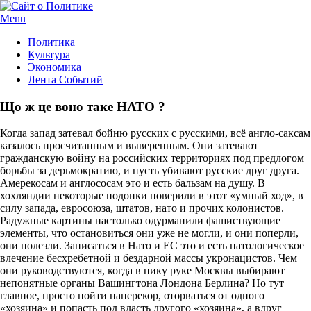
Menu
Политика
Культура
Экономика
Лента Событий
Що ж це воно таке НАТО ?
Когда запад затевал бойню русских с русскими, всё англо-саксам
казалось просчитанным и выверенным. Они затевают
гражданскую войну на российских территориях под предлогом
борьбы за дерьмократию, и пусть убивают русские друг друга.
Амерекосам и англососам это и есть бальзам на душу. В
хохляндии некоторые подонки поверили в этот «умный ход», в
силу запада, евросоюза, штатов, нато и прочих колонистов.
Радужные картины настолько одурманили фашиствующие
элементы, что остановиться они уже не могли, и они поперли,
они полезли. Записаться в Нато и ЕС это и есть патологическое
влечение бесхребетной и бездарной массы укронацистов. Чем
они руководствуются, когда в пику руке Москвы выбирают
непонятные органы Вашингтона Лондона Берлина? Но тут
главное, просто пойти наперекор, оторваться от одного
«хозяина» и попасть под власть другого «хозяина», а вдруг