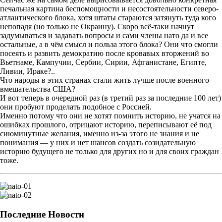
печальная картина беспомощности и несостоятельности северо-
атлантического блока, хотя штаты стараются затянуть туда кого
непопадя (но только не Окраину). Скоро всё-таки начнут
задумываться и задавать вопросы и сами члены нато да и все
остальные, а в чём смысл и польза этого блока? Они что смогли
посеять и развить демократию после кровавых вторжений во
Вьетнаме, Кампучии, Сербии, Сирии, Афганистане, Египте,
Ливии, Ираке?..
Что народы в этих странах стали жить лучше после военного
вмешательства США?
И вот теперь в очередной раз (в третий раз за последние 100 лет)
они пробуют проделать подобное с Россией.
Именно потому что они не хотят помнить историю, не учатся на
ошибках прошлого, отрицают историю, переписывают её под
сиюминутные желания, именно из-за этого не знания и не
понимания — у них и нет шансов создать созидательную
историю будущего не только для других но и для своих граждан
тоже.
Последние Новости