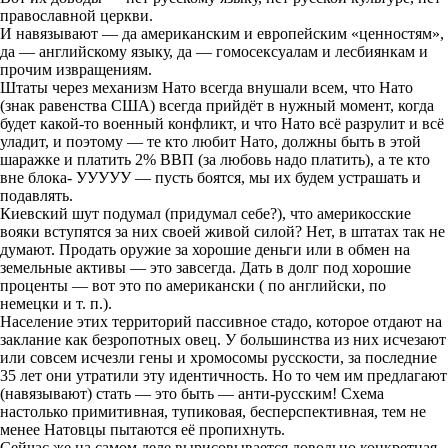
православной церкви.
И навязывают — да американским и европейским «ценностям»,
да — английскому языку, да — гомосексуалам и лесбиянкам и
прочим извращениям.
Штаты через механизм Нато всегда внушали всем, что Нато
(знак равенства США) всегда прийдёт в нужный момент, когда
будет какой-то военный конфликт, и что Нато всё разрулит и всё
уладит, и поэтому — те кто любит Нато, должны быть в этой
шаражке и платить 2% ВВП (за любовь надо платить), а те кто
вне блока- УУУУУ — пусть боятся, мы их будем устрашать и
подавлять.
Киевский шут подумал (придумал себе?), что америкосские
вояки вступятся за них своей живой силой? Нет, в штатах так не
думают. Продать оружие за хорошие деньги или в обмен на
земельные активы — это завсегда. Дать в долг под хорошие
проценты — вот это по американски ( по английски, по
немецки и т. п.).
Население этих территорий пассивное стадо, которое отдают на
заклание как безропотных овец. У большинства из них исчезают
или совсем исчезли гены и хромосомы русскости, за последние
35 лет они утратили эту идентичность. Но то чем им предлагают
(навязывают) стать — это быть — анти-русским! Схема
настолько примитивная, тупиковая, бесперспективная, тем не
менее Натовцы пытаются её пропихнуть.
Сейчас же на самом деле вырисовывается довольно конкретная