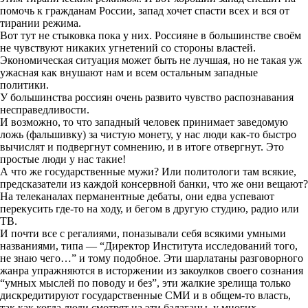
помочь к гражданам России, запад хочет спасти всех и вся от
тирании режима.
Вот тут не стыковка пока у них. Россияне в большинстве своём
не чувствуют никаких угнетений со стороны властей.
Экономическая ситуация может быть не лучшая, но не такая уж
ужасная как внушают нам и всем остальным западные
политики.
У большинства россиян очень развито чувство распознавания
несправедливости.
И возможно, то что западный человек принимает заведомую
ложь (фальшивку) за чистую монету, у нас люди как-то быстро
вычислят и подвергнут сомнению, и в итоге отвергнут. Это
простые люди у нас такие!
А что же государственные мужи? Или политологи там всякие,
предсказатели из каждой консервной банки, что же они вещают?
На телеканалах перманентные дебаты, они едва успевают
перекусить где-то на ходу, и бегом в другую студию, радио или
ТВ.
И почти все с регалиями, поназывали себя всякими умными
названиями, типа — “Директор Института исследований того,
не знаю чего…” и тому подобное. Эти шарлатаны разговорного
жанра упражняются в исторжении из закоулков своего сознания
“умных мыслей по поводу и без”, эти жалкие зрелища только
дискредитируют государственные СМИ и в общем-то власть,
так как когда люди смотрят на эти балаганы, у многих