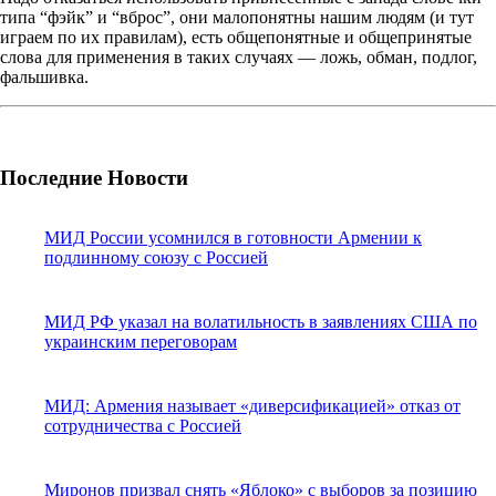
типа “фэйк” и “вброс”, они малопонятны нашим людям (и тут
играем по их правилам), есть общепонятные и общепринятые
слова для применения в таких случаях — ложь, обман, подлог,
фальшивка.
Последние Новости
МИД России усомнился в готовности Армении к
подлинному союзу с Россией
МИД РФ указал на волатильность в заявлениях США по
украинским переговорам
МИД: Армения называет «диверсификацией» отказ от
сотрудничества с Россией
Миронов призвал снять «Яблоко» с выборов за позицию