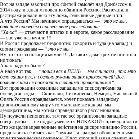
Вот на западе завопили про сбитый самолёт над Донбассом в
2014 году, и запад мгновенно обвинил Россию. Распечатали,
растиражировали всю эту ложь, фальшивые данные и т.п.
А что Россия? Мы начинаем оправдываться —
“это не мы,
давайте проведём справедливое расследование. “
“Ха-ха”
— отвечают в штатах и в европе, какое расследование
— вас уже назначили !!!
И Россия продолжает безропотно говорить и туда (на запад) и
своим гражданам —
“это не мы.”
Ну что это за позиция мямли !!! Да таких даже грех не пинать и
не тюкать!
А как надо то было ?
А надо вот так —
“пошли все в ПЕНЬ — мы считаем , что это
дело ваших рук, и сделано руками ваших прихвостней! Всё,
больше к нам не подходить с вашими провокациями!“
Вот провокации созданные западными спецслужбами за
последние годы — Скрипали, Литвиненко, Немцов, Навальный.
Опять Россия оправдывается, хочет показать западному
цивилизованному миру что мы такие же как вы, мы
демократичны, мы хотим справедливого расследования.
Ну неужели непонятно, там где всё организовали западные
спецслужбы — не подразумевается НИКАКОЙ справедливости.
Это же целенаправленные действия на дискриминацию России,
представить её власть как “режим”, а граждан оболваненными
этим тираническим режимом. И вот хороший запад спешит на