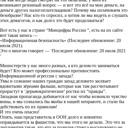
возникают резонный вопрос — и вот это всё на мои деньги, на
деньги других налогоплательщиков? Почему мы оплачиваем это
безобразие? Нас кто-то спросил, а хотим ли мы видеть и слушать
этих демагогов, и как долго это будет продолжаться?
Вот есть у нас в стране “Минцифры России ”, есть на их сайте
вот такая запись —
«Информационная безопасность» (Последнее обновление: 20
июля 2021).
Это о многом говорит — ‘Последнее обновление: 20 июля 2021
‘
Министерств у нас много разных, а кто делом-то заниматься
будет? Кто может профессионально противостоять
Информационной агрессии с запада?
Умы и сознание наших граждан запад деловито засевает
ядовитыми зёрнами фальши, которые как там рассчитывают
прорастут в ‘дерьмократические’ ростки их “правды”.
Западная пропаганда добивается от нас чтобы возникло чувство
вины, и мы сознались бы якобы в нашей неправоте, и стали бы
действовать по их правилам!
И это очень опасно!
Опять, наш представитель в ООН долго и невнятно
оправдывается за фашистов, что мы этого не делали. Это что за
дипломатия такая, это что за позиция страуса высунувшего не