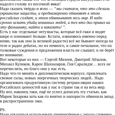
надолго голову из песочной ямки!
Надо сказать твёрдо и ясно —
“мы считаем, что это сделали
украинские нацисты, и преднамеренно обвиняют в этом
российских солдат, и этим обманывают весь мир. И надо
срочно искать убийц невинных людей, и тех кто дал приказ на
эту фальшивку, найти и наказать! ”.
Есть у нас отдельные энтузиасты, которые всё-таки и видят
шире и понимают больше. Кстати, извиняюсь именно перед
ними, так как они (к великой радости) всё же бывают иногда на
теле и радио дебатах, но их немного, и самое печальное, что их
толковые суждения и предложения власть не слышит, и не берёт
во внимание.
Вот некоторые из них — Сергей Михеев, Дмитрий Абзалов,
Михаил Куликов, Карен Шахназаров, Гия Саралидзе… всех не
перечислить, но благо они у нас есть.
Надо что-то менять в дипломатическом корпусе, привлекать
свежие силы, новых энергичных творческих людей.. Надо
организовать продуктивную систему ретрансляции наших
Российских ценностей как у нас в стране так и на весь мир.
Ну вот, наконец таки, ещё не успел дописать эту статью, как
Мария Захарова хоть как-то внятно и напористо обвинила запад
в распространении лжи.
PS.
Надо отказаться использовать привнесённые с запада словечки