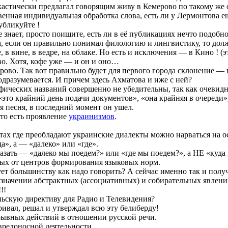
ркастически предлагал говорящим живу в Кемерово по такому же 
нная индивидуальная обработка слова, есть ли у Лермонтова е
убликуйте !
знает, просто поищите, есть ли в её публикациях нечто подобн
, если он правильно понимал филологию и лингвистику, то долже
 в вине, в ведре, на облаке. Но есть и исключения — в Кино ! (
во. Хотя, кофе уже — и он и оно…
ово. Так вот правильно будет для первого города склонение — в
одразумевается. И причем здесь Ахматова и иже с ней?
ических названий совершенно не убедительны, так как очевидно
это крайний день подачи документов», «она крайняя в очереди»
я песня, в последний момент он ушел.
то есть проявление
украинизмов
.
местах где преобладают украинские диалекты можно нарваться на 
а», а — «далеко» или «где».
азать — «далеко мы поедем?» или «где мы поедем?», а НЕ «куда
ных от центров формирования языковых норм.
ет большинству как надо говорить? А сейчас именно так и получ
означении абстрактных (ассоциативных) и собирательных явлени
!!
ельскую директиву для Радио и Телевидения?
ривал, решал и утверждал всю эту белиберду!
ывных действий в отношении русской речи.
 вредоносной деятельности.