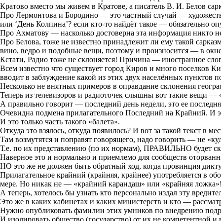
Кратово вместо мы живем в Кратове, а писатель В. И. Белов са
Про Лермонтова и Бородино — это частный случай — художестве
или ‘День Колпина’? если кто-то найдёт такое — обязательно оп
Про Ахматову — насколько достоверна эта информация никто не 
Про Белова, тоже не известно принадлежит ли ему такой сарказм
вино, ведро и подобные вещи, поэтому и произносится — в окне,
Кстати, Радио тоже не склоняется! Причина — иностранное сло
Всем известно что существует город Киров и много поселков Кир
вводит в заблуждение какой из этих двух населённых пунктов п
Несколько не внятных примеров в оправдание склонения географ
Теперь из телевизоров и радиоточек слышны вот такие вещи — «
А правильно говорит — последний день недели, это ее последня
Очевидна подмена прилагательного Последний на Крайний. И э
И это только часть такого «балета».
Откуда это взялось, откуда появилось? И вот за такой текст в 
Там возмутятся и поправят говорящего, надо говорить — не «куд
Т.е. по их представлению (по их нормам), ПРАВИЛЬНО будет ск
Наверное это и нормально и приемлемо для сообществ оторван
НО это же не должен быть обратный ход, когда провинция дикту
Прилагательное крайний (крайняя, крайнее) употребляется в об
мере. Но никак не — «крайний карандаш» или «крайняя ложка»!
А теперь, хотелось бы узнать кто персонально издал эту вредит
Это же в каких кабинетах и каких министерств и кто — рассмат
Нужно опубликовать фамилии этих умников по внедрению подр
И изолировать общество (государство) от их не компетентной и