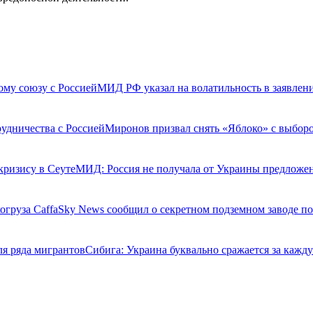
му союзу с Россией
МИД РФ указал на волатильность в заявле
удничества с Россией
Миронов призвал снять «Яблоко» с выбор
кризису в Сеуте
МИД: Россия не получала от Украины предложе
огруза Caffa
Sky News сообщил о секретном подземном заводе по
ля ряда мигрантов
Сибига: Украина буквально сражается за каждую