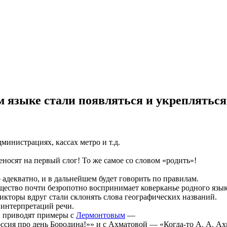
ком языке стали появляться и укреплять
дминистрациях, кассах метро и т.д.
носят на первый слог! То же самое со словом «родить»!
 адекватно, и в дальнейшем будет говорить по правилам.
бщество почти безропотно воспринимает коверканье родного язык
икторы вдруг стали склонять слова географических названий.
 интерпретаций речи.
й приводят примеры с
Лермонтовым
—
сия про день Бородина!»» и с Ахматовой — «Когда-то А. А. Ах