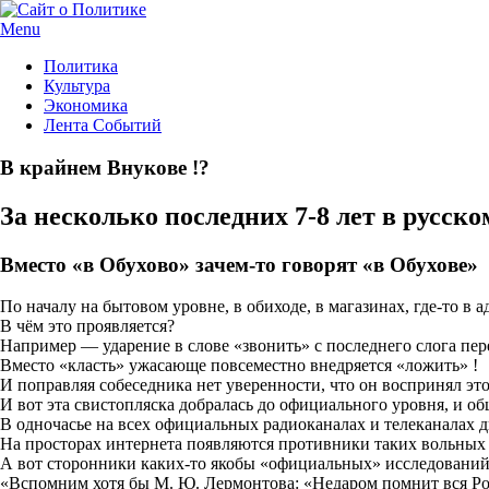
Menu
Политика
Культура
Экономика
Лента Событий
В крайнем Внукове !?
За несколько последних 7-8 лет в русс
Вместо «в Обухово» зачем-то говорят «в Обухове»
По началу на бытовом уровне, в обиходе, в магазинах, где-то в а
В чём это проявляется?
Например — ударение в слове «звонить» с последнего слога пере
Вместо «класть» ужасающе повсеместно внедряется «ложить» !
И поправляя собеседника нет уверенности, что он воспринял это
И вот эта свистопляска добралась до официального уровня, и о
В одночасье на всех официальных радиоканалах и телеканалах д
На просторах интернета появляются противники таких вольных
А вот сторонники каких-то якобы «официальных» исследовани
«Вспомним хотя бы М. Ю. Лермонтова: «Недаром помнит вся Рос