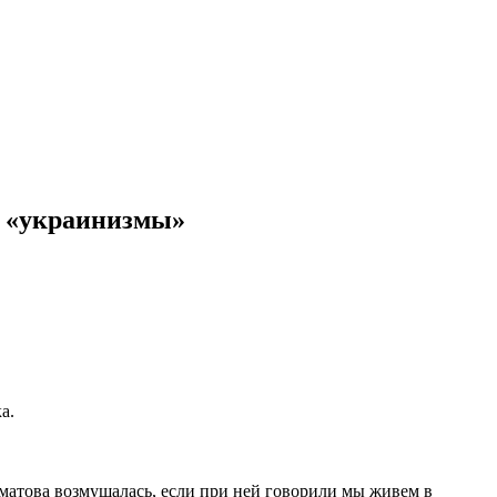
ся «украинизмы»
а.
матова возмущалась, если при ней говорили мы живем в