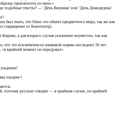
образцу произносить из окно.»
ще подобные тексты? — ‘День Внукова’ или ‘День Домодедова’
ое?
н был знать, что Окно это объект предметного мира, так же как
это сокращение от Кинотеатр).
 Кирове, а для второго случая склонение неуместно, так как
, что это исключения из языковой нормы последних 50 лет.
, «в крайний момент он передумал».
осуждение!
 мы поедем»!
ается.
й, поэтому русские говорят — в крайнем случае, по крайней